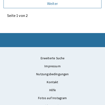
Weiter
Seite 1 von 2
Erweiterte Suche
Impressum
Nutzungsbedingungen
Kontakt
Hilfe
Fotos auf Instagram