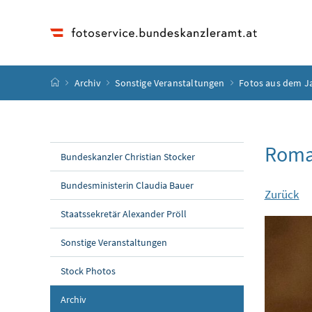
Accesskey
Accesskey
Accesskey
Accesskey
Zum Inhalt
Zum Hauptmenü
Zum Untermenü
Zur Suche
[4]
[1]
[3]
[2]
Startseite
Archiv
Sonstige Veranstaltungen
Fotos aus dem J
Roma
Bundeskanzler Christian Stocker
Bundesministerin Claudia Bauer
Zurück
Staatssekretär Alexander Pröll
Sonstige Veranstaltungen
Stock Photos
Archiv