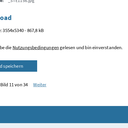
e:
_STE1156.jpg
oad
: 3554x5340 - 867,8 kB
be die
Nutzungsbedingungen
gelesen und bin einverstanden.
ld speichern
Bild 11 von 34
Weiter