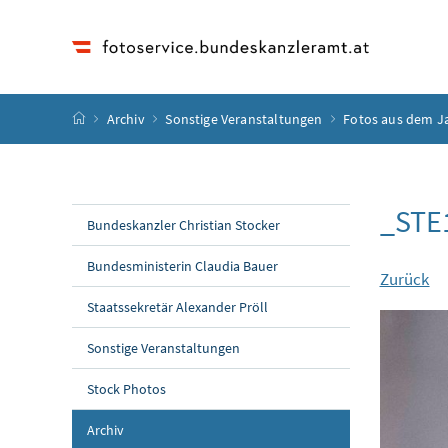
Accesskey
Accesskey
Accesskey
Accesskey
Zum Inhalt
Zum Hauptmenü
Zum Untermenü
Zur Suche
[4]
[1]
[3]
[2]
Startseite
Archiv
Sonstige Veranstaltungen
Fotos aus dem J
_STE
Bundeskanzler Christian Stocker
Bundesministerin Claudia Bauer
Zurück
Staatssekretär Alexander Pröll
Sonstige Veranstaltungen
Stock Photos
Archiv