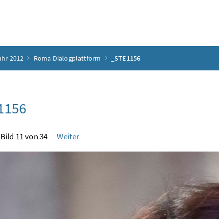
ahr 2012
Roma Dialogplattform
_STE1156
1156
Bild 11 von 34
Weiter