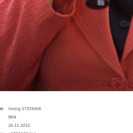
n:
Georg STEFANIK
BKA
26.11.2012