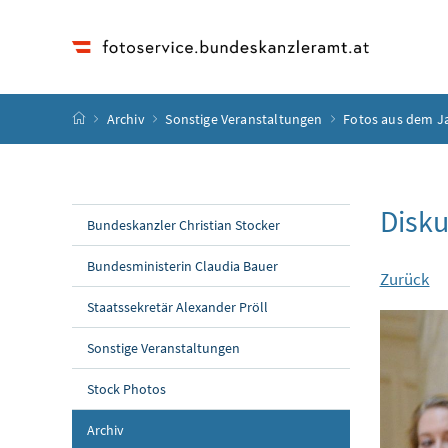
Accesskey
Accesskey
Accesskey
Accesskey
Zum Inhalt
Zum Hauptmenü
Zum Untermenü
Zur Suche
[4]
[1]
[3]
[2]
Startseite
Archiv
Sonstige Veranstaltungen
Fotos aus dem J
Disku
Bundeskanzler Christian Stocker
Bundesministerin Claudia Bauer
Zurück
Staatssekretär Alexander Pröll
Sonstige Veranstaltungen
Stock Photos
Archiv