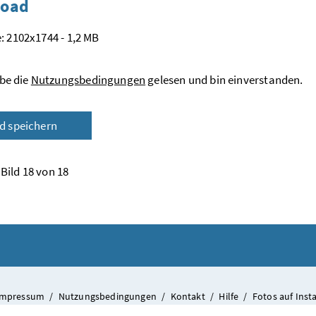
oad
: 2102x1744 - 1,2 MB
be die
Nutzungsbedingungen
gelesen und bin einverstanden.
ld speichern
Bild 18 von 18
Impressum
/
Nutzungsbedingungen
/
Kontakt
/
Hilfe
/
Fotos auf Ins