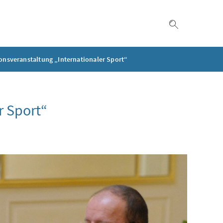
Suche einble
onsveranstaltung „Internationaler Sport“
r Sport“