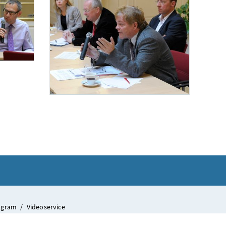
ports die Diskussionsveranstaltung „Internationaler Sport – eine rechtliche Herausfor
Diskussionsveranstaltung „Internationaler Sport“
 eine rechtliche Herausforderung für Verwaltung und Gerichtsbarkeit?“ statt. Im Bild 
Am 20. November 2013 fand im Haus des Sports die Diskussionsveran
tagram
/
Videoservice