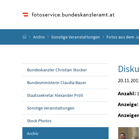
Accesskey
Accesskey
Accesskey
Accesskey
Zum Inhalt
Zum Hauptmenü
Zum Untermenü
Zur Suche
[4]
[1]
[3]
[2]
Startseite
Archiv
Sonstige Veranstaltungen
Fotos aus dem J
Disku
Bundeskanzler Christian Stocker
20.11.201
Bundesministerin Claudia Bauer
Anzahl:
1
Staatssekretär Alexander Pröll
Anzeige:
Sonstige Veranstaltungen
Anzeige
Stock Photos
Archiv