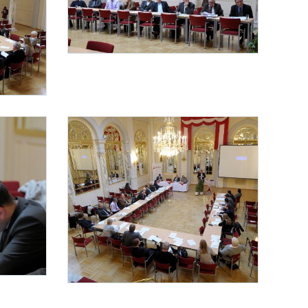
Diskussionsveranstaltung „Internationaler Sport“
Am 20. November 2013 fand im Haus des Sports die Diskussionsveran
 eine rechtliche Herausforderung für Verwaltung und Gerichtsbarkeit?“ statt. Im Bild (
ports die Diskussionsveranstaltung „Internationaler Sport – eine rechtliche Herausfo
Diskussionsveranstaltung „Internationaler Sport“
ports die Diskussionsveranstaltung „Internationaler Sport – eine rechtliche Herausfo