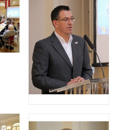
– eine rechtliche Herausforderung für Verwaltung und Gerichtsbarkeit?“ statt. Im Bil
ports die Diskussionsveranstaltung „Internationaler Sport – eine rechtliche Herausford
Diskussionsveranstaltung „Internationaler Sport“
Am 20. November 2013 fand im Haus des Sports die Diskussionsverans