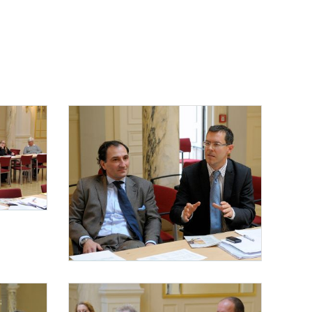
Am 20. November 2013 fand im Haus des Sports die Diskussionsveran
– eine rechtliche Herausforderung für Verwaltung und Gerichtsbarkeit?“ statt. Im Bil
ports die Diskussionsveranstaltung „Internationaler Sport – eine rechtliche Herausfo
Diskussionsveranstaltung „Internationaler Sport“
Am 20. November 2013 fand im Haus des Sports die Diskussionsverans
– eine rechtliche Herausforderung für Verwaltung und Gerichtsbarkeit?“ statt. Im Bil