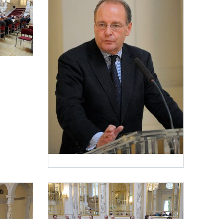
Sports die Diskussionsveranstaltung „Internationaler Sport – eine rechtliche Herausf
Diskussionsveranstaltung „Internationaler Sport“
– eine rechtliche Herausforderung für Verwaltung und Gerichtsbarkeit?“ statt. Im Bild
Am 20. November 2013 fand im Haus des Sports die Diskussionsveran