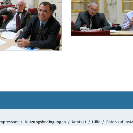
Diskussionsveranstaltung „Internationaler Sport“
Am 20. November 2013 fand im Haus des S
staltung „Internationaler Sport“
er 2013 fand im Haus des Sports die Diskussionsveranstaltung „Internationaler Sport –
Impressum
/
Nutzungsbedingungen
/
Kontakt
/
Hilfe
/
Fotos auf Ins