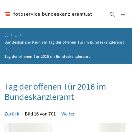
Accesskey
Accesskey
Accesskey
Accesskey
Zum Inhalt
Zum Hauptmenü
Zum Untermenü
Zur Suche
[4]
[1]
[3]
[2]
Na
Suche ei
Startseite
…
Bundeskanzler Kern am Tag der offenen Tür im Bundeskanzleramt
Tag der offenen Tür 2016 im Bundeskanzleramt
Tag der offenen Tür 2016 im
Bundeskanzleramt
Zurück
Bild 16 von 701
Weiter