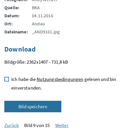
Quelle:
BKA
Datum:
04.11.2016
Ort:
Andau
Dateiname:
_AND9161.jpg
Download
Bildgröße: 2362x1407 - 731,8 kB
Ich habe die
Nutzungsbedingungen
gelesen und bin
einverstanden.
Bild speichern
Zurück
Bild 9 von 15
Weiter