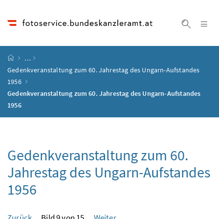
Accesskey
Accesskey
Accesskey
Accesskey
Zum Inhalt
Zum Hauptmenü
Zum Untermenü
Zur Suche
[4]
[1]
[3]
[2]
Na
Suche ei
Startseite
…
Gedenkveranstaltung zum 60. Jahrestag des Ungarn-Aufstandes
1956
Gedenkveranstaltung zum 60. Jahrestag des Ungarn-Aufstandes
1956
Gedenkveranstaltung zum 60.
Jahrestag des Ungarn-Aufstandes
1956
Zurück
Bild 9 von 15
Weiter