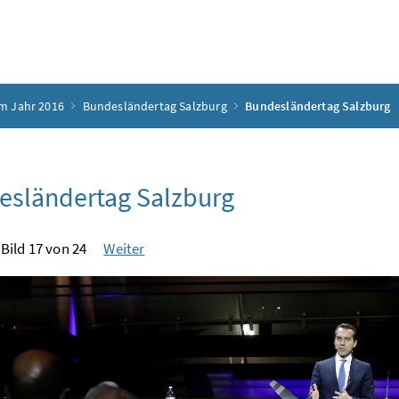
m Jahr 2016
Bundesländertag Salzburg
Bundesländertag Salzburg
esländertag Salzburg
Bild 17 von 24
Weiter