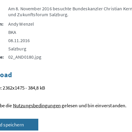
Am 8. November 2016 besuchte Bundeskanzler Christian Kern 
und Zukunftsforum Salzburg.
n:
Andy Wenzel
BKA
08.11.2016
Salzburg
e:
02_AND0180.jpg
oad
: 2362x1475 - 384,8 kB
be die
Nutzungsbedingungen
gelesen und bin einverstanden.
ld speichern