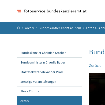
Accesskey
Accesskey
Accesskey
Accesskey
Zum Inhalt
Zum Hauptmenü
Zum Untermenü
Zur Suche
[4]
[1]
[3]
[2]
Startseite
Archiv
Bundeskanzler Christian Kern
Fotos aus de
Bund
Bundeskanzler Christian Stocker
Bundesministerin Claudia Bauer
Zurück
Staatssekretär Alexander Pröll
Sonstige Veranstaltungen
Stock Photos
Archiv