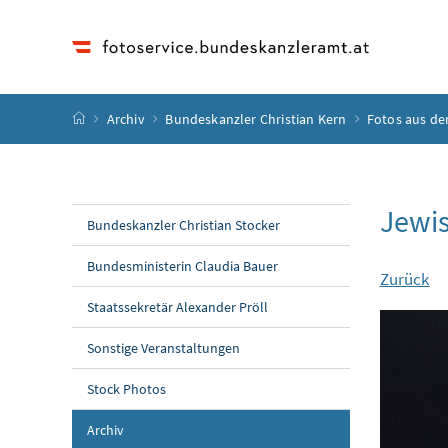
Accesskey
Accesskey
Accesskey
Accesskey
Zum Inhalt
Zum Hauptmenü
Zum Untermenü
Zur Suche
[4]
[1]
[3]
[2]
Startseite
Archiv
Bundeskanzler Christian Kern
Fotos aus de
Jewi
Bundeskanzler Christian Stocker
Bundesministerin Claudia Bauer
Zurück
Staatssekretär Alexander Pröll
Sonstige Veranstaltungen
Stock Photos
Archiv