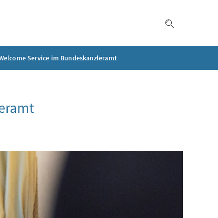
Suche einble
Welcome Service im Bundeskanzleramt
eramt