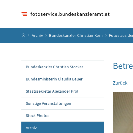
Accesskey
Accesskey
Accesskey
Accesskey
Zum Inhalt
Zum Hauptmenü
Zum Untermenü
Zur Suche
[4]
[1]
[3]
[2]
Startseite
Archiv
Bundeskanzler Christian Kern
Fotos aus de
Betr
Bundeskanzler Christian Stocker
Bundesministerin Claudia Bauer
Zurück
Staatssekretär Alexander Pröll
Sonstige Veranstaltungen
Stock Photos
Archiv