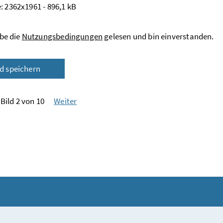
: 2362x1961 - 896,1 kB
be die
Nutzungsbedingungen
gelesen und bin einverstanden.
ld speichern
Bild 2 von 10
Weiter