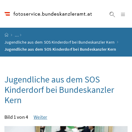
Accesskey
Accesskey
Accesskey
Accesskey
Zum Inhalt
Zum Hauptmenü
Zum Untermenü
Zur Suche
[4]
[1]
[3]
[2]
Na
Suche ei
Startseite
…
Jugendliche aus dem SOS Kinderdorf bei Bundeskanzler Kern
Jugendliche aus dem SOS Kinderdorf bei Bundeskanzler Kern
Jugendliche aus dem SOS
Kinderdorf bei Bundeskanzler
Kern
Bild 1 von 4
Weiter