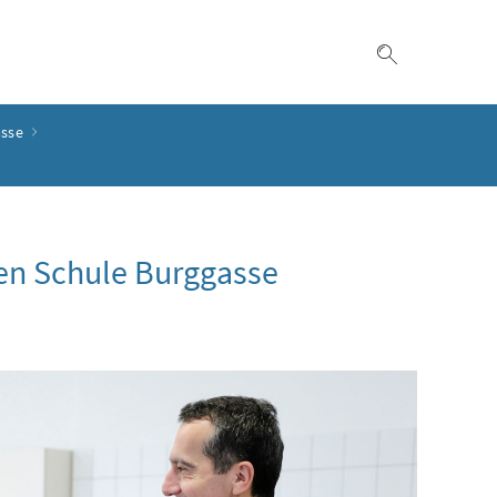
Suche einble
asse
en Schule Burggasse