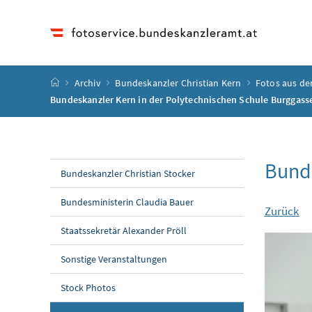
Accesskey
Accesskey
Accesskey
Accesskey
Zum Inhalt
Zum Hauptmenü
Zum Untermenü
Zur Suche
[4]
[1]
[3]
[2]
Startseite
Archiv
Bundeskanzler Christian Kern
Fotos aus de
Bundeskanzler Kern in der Polytechnischen Schule Burggass
Bunde
Bundeskanzler Christian Stocker
Bundesministerin Claudia Bauer
Zurück
Staatssekretär Alexander Pröll
Sonstige Veranstaltungen
Stock Photos