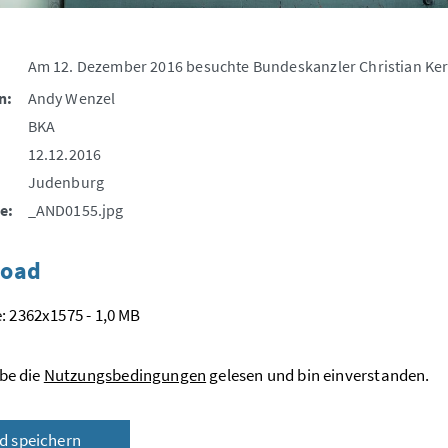
Am 12. Dezember 2016 besuchte Bundeskanzler Christian Kern
n:
Andy Wenzel
BKA
12.12.2016
Judenburg
e:
_AND0155.jpg
oad
: 2362x1575 - 1,0 MB
be die
Nutzungsbedingungen
gelesen und bin einverstanden.
ld speichern