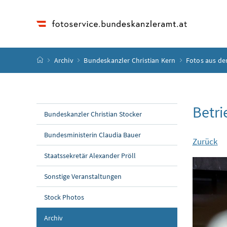
Accesskey
Accesskey
Accesskey
Accesskey
Zum Inhalt
Zum Hauptmenü
Zum Untermenü
Zur Suche
[4]
[1]
[3]
[2]
Startseite
Archiv
Bundeskanzler Christian Kern
Fotos aus de
Betri
Bundeskanzler Christian Stocker
Bundesministerin Claudia Bauer
Zurück
Staatssekretär Alexander Pröll
Sonstige Veranstaltungen
Stock Photos
Archiv