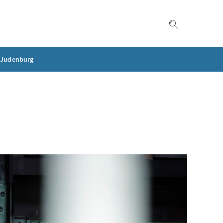
Suche einble
l Judenburg