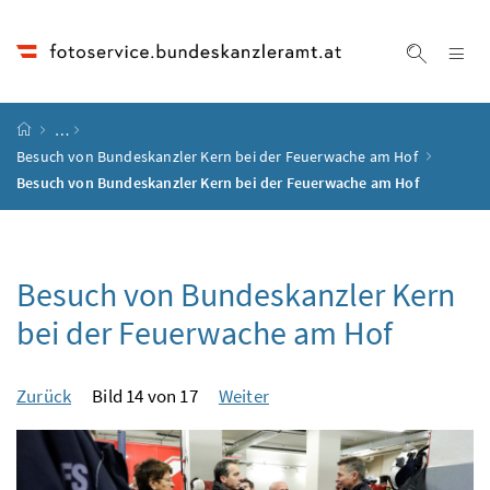
Accesskey
Accesskey
Accesskey
Accesskey
Zum Inhalt
Zum Hauptmenü
Zum Untermenü
Zur Suche
[4]
[1]
[3]
[2]
Na
Suche ei
Startseite
…
Besuch von Bundeskanzler Kern bei der Feuerwache am Hof
Besuch von Bundeskanzler Kern bei der Feuerwache am Hof
Besuch von Bundeskanzler Kern
bei der Feuerwache am Hof
Zurück
Bild 14 von 17
Weiter