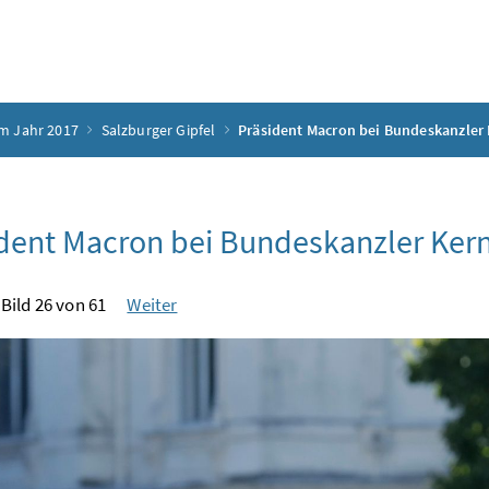
m Jahr 2017
Salzburger Gipfel
Präsident Macron bei Bundeskanzler
dent Macron bei Bundeskanzler Ker
Bild 26 von 61
Weiter