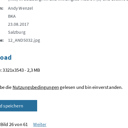
n:
Andy Wenzel
BKA
23.08.2017
Salzburg
e:
12_AND5032.jpg
oad
: 3321x3543 - 2,3 MB
be die
Nutzungsbedingungen
gelesen und bin einverstanden.
ld speichern
Bild 26 von 61
Weiter