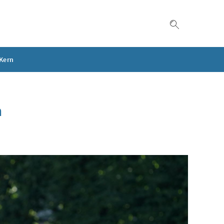
Suche einble
 Kern
n