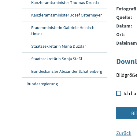
Kanzleramtsminister Thomas Drozda
FotografI
Kanzleramtsminister Josef Ostermayer
Quelle:
Datum:
Frauenministerin Gabriele Heinisch-
Hosek
Ort:
Dateinam
Staatssekretärin Muna Duzdar
Staatssekretärin Sonja Steßl
Downl
Bundeskanzler Alexander Schallenberg
Bildgröße
Bundesregierung
Ich ha
Bi
Zurück