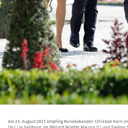
Am 23. August 2017 empfing Bundeskanzler Christian Kern (
(m.l.) in Salzburg. Im Bild mit Brigitte Macron (l.) und Eveline 