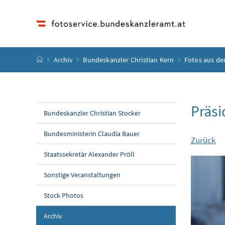
Accesskey
Accesskey
Accesskey
Accesskey
Zum Inhalt
Zum Hauptmenü
Zum Untermenü
Zur Suche
[4]
[1]
[3]
[2]
Startseite
Archiv
Bundeskanzler Christian Kern
Fotos aus de
Präsi
Bundeskanzler Christian Stocker
Bundesministerin Claudia Bauer
Zurück
Staatssekretär Alexander Pröll
Sonstige Veranstaltungen
Stock Photos
Archiv