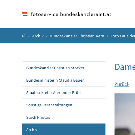
Accesskey
Accesskey
Accesskey
Accesskey
Zum Inhalt
Zum Hauptmenü
Zum Untermenü
Zur Suche
[4]
[1]
[3]
[2]
Startseite
Archiv
Bundeskanzler Christian Kern
Fotos aus de
Dame
Bundeskanzler Christian Stocker
Bundesministerin Claudia Bauer
Zurück
Staatssekretär Alexander Pröll
Sonstige Veranstaltungen
Stock Photos
Archiv