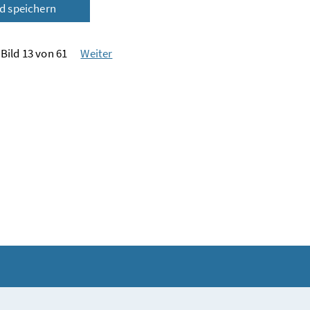
ld speichern
Bild 13 von 61
Weiter