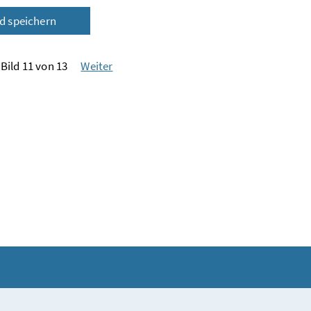
ld speichern
Bild 11 von 13
Weiter