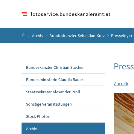
Accesskey
Accesskey
Accesskey
Accesskey
Zum Inhalt
Zum Hauptmenü
Zum Untermenü
Zur Suche
[4]
[1]
[3]
[2]
Startseite
Archiv
Bundeskanzler Sebastian Kurz
Pressefoyer-
Press
Bundeskanzler Christian Stocker
Bundesministerin Claudia Bauer
Zurück
Staatssekretär Alexander Pröll
Sonstige Veranstaltungen
Stock Photos
Archiv