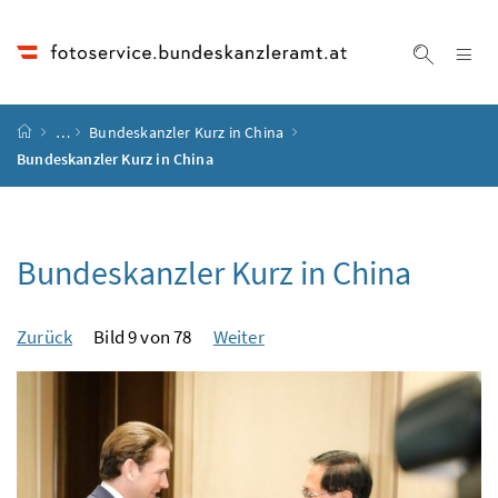
Accesskey
Accesskey
Accesskey
Accesskey
Zum Inhalt
Zum Hauptmenü
Zum Untermenü
Zur Suche
[4]
[1]
[3]
[2]
Na
Suche ei
Startseite
…
Bundeskanzler Kurz in China
Bundeskanzler Kurz in China
Bundeskanzler Kurz in China
Zurück
Bild 9 von 78
Weiter