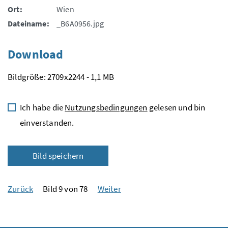
Ort:
Wien
Dateiname:
_B6A0956.jpg
Download
Bildgröße: 2709x2244 - 1,1 MB
Ich habe die
Nutzungsbedingungen
gelesen und bin
einverstanden.
Bild speichern
Zurück
Bild 9 von 78
Weiter