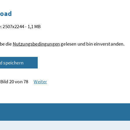
oad
: 2507x2244 - 1,1 MB
be die
Nutzungsbedingungen
gelesen und bin einverstanden.
ld speichern
Bild 20 von 78
Weiter