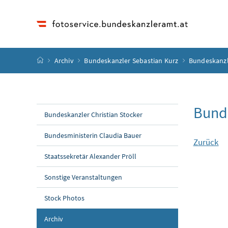
Accesskey
Accesskey
Accesskey
Accesskey
Zum Inhalt
Zum Hauptmenü
Zum Untermenü
Zur Suche
[4]
[1]
[3]
[2]
Startseite
Archiv
Bundeskanzler Sebastian Kurz
Bundeskanzl
Bunde
Bundeskanzler Christian Stocker
Bundesministerin Claudia Bauer
Zurück
Staatssekretär Alexander Pröll
Sonstige Veranstaltungen
Stock Photos
Archiv