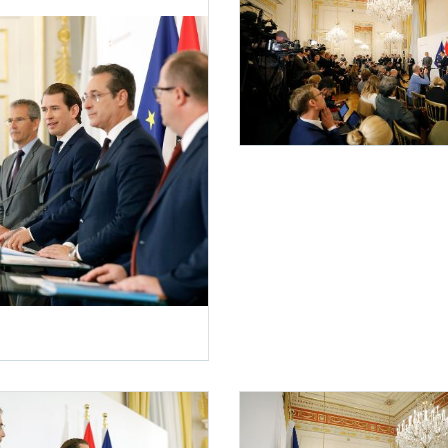
Pressekonferenz "Steuerreform"
Am 30. April 2019 gab Bundeskanzler Se
 "Steuerreform"
 2019 gab Bundeskanzler Sebastian Kurz gemeinsam mit Vizekanzler Heinz-Christian S