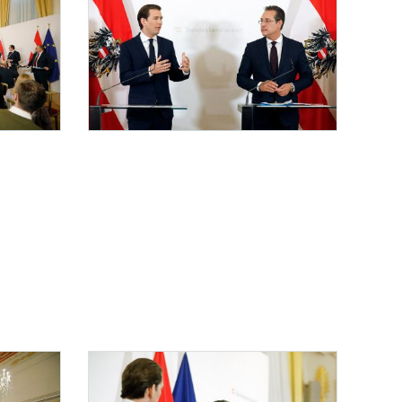
Pressekonferenz "Steuerreform"
bastian Kurz gemeinsam mit Vizekanzler Heinz-Christian Strache, Bundesminister Har
Am 30. April 2019 gab Bundeskanzler Sebastian Kurz gemeinsam mit
trache, Bundesminister Hartwig Löger und Staatssekretär Hubert Fuchs eine Presseko