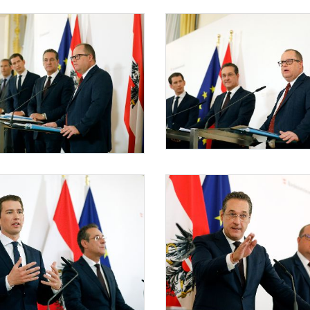
Pressekonferenz "Steuerreform"
Am 30. April 2019 gab Bundeskanzler Se
Pressekonferenz "Steuerreform"
 "Steuerreform"
Am 30. April 2019 gab Bundeskanzler Se
 2019 gab Bundeskanzler Sebastian Kurz gemeinsam mit Vizekanzler Heinz-Christian S