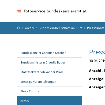
Accesskey
Accesskey
Accesskey
Accesskey
Zum Inhalt
Zum Hauptmenü
Zum Untermenü
Zur Suche
[4]
[1]
[3]
[2]
Startseite
Archiv
Bundeskanzler Sebastian Kurz
Pressekonfe
Press
Bundeskanzler Christian Stocker
30.04.201
Bundesministerin Claudia Bauer
Anzahl:
1
Staatssekretär Alexander Pröll
Anzeige:
Sonstige Veranstaltungen
Anzeige
Stock Photos
Archiv