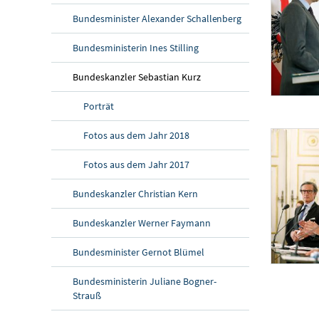
Bundesminister Alexander Schallenberg
Bundesministerin Ines Stilling
Bundeskanzler Sebastian Kurz
Porträt
Pressekonferenz
Am 30. April
Fotos aus dem Jahr 2018
Fotos aus dem Jahr 2017
Bundeskanzler Christian Kern
Bundeskanzler Werner Faymann
Bundesminister Gernot Blümel
Pressekonferenz
Bundesministerin Juliane Bogner-
Am 30. April
Strauß