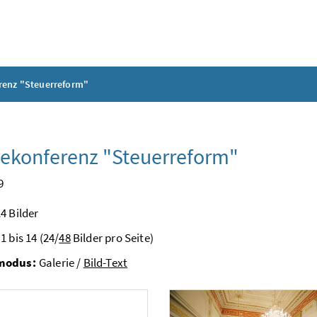
renz "Steuerreform"
ekonferenz "Steuerreform"
9
4 Bilder
1 bis 14 (24/
48
Bilder pro Seite)
modus:
Galerie /
Bild-Text