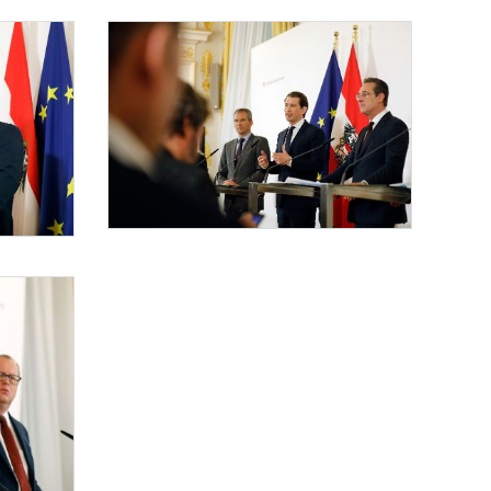
bastian Kurz gemeinsam mit Vizekanzler Heinz-Christian Strache, Bundesminister Har
Pressekonferenz "Steuerreform"
Am 30. April 2019 gab Bundeskanzler Sebastian Kurz gemeinsam mit
bastian Kurz gemeinsam mit Vizekanzler Heinz-Christian Strache, Bundesminister Har
trache, Bundesminister Hartwig Löger und Staatssekretär Hubert Fuchs eine Presseko