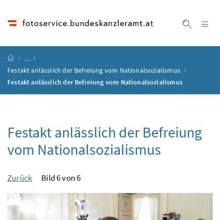
Accesskey
Accesskey
Accesskey
Accesskey
Zum Inhalt
Zum Hauptmenü
Zum Untermenü
Zur Suche
[4]
[1]
[3]
[2]
Na
Suche ei
Startseite
…
Festakt anlässlich der Befreiung vom Nationalsozialismus
Festakt anlässlich der Befreiung vom Nationalsozialismus
Festakt anlässlich der Befreiung
vom Nationalsozialismus
Zurück
Bild 6 von 6