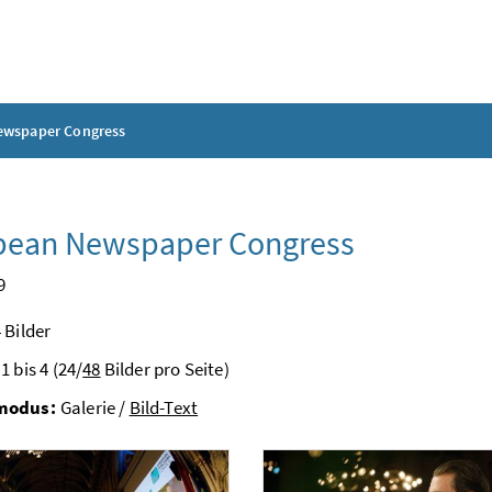
ewspaper Congress
pean Newspaper Congress
9
 Bilder
1 bis 4 (24/
48
Bilder pro Seite)
modus:
Galerie /
Bild-Text