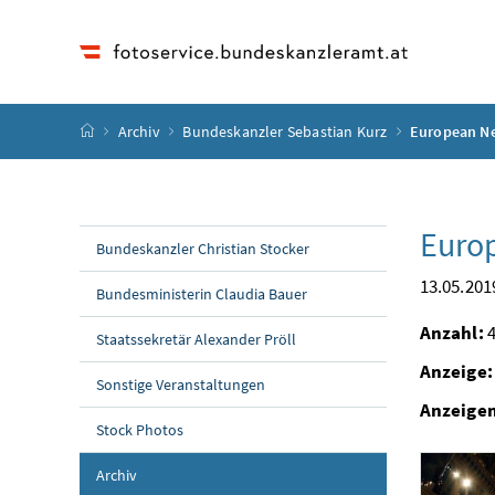
Accesskey
Accesskey
Accesskey
Accesskey
Zum Inhalt
Zum Hauptmenü
Zum Untermenü
Zur Suche
[4]
[1]
[3]
[2]
Startseite
Archiv
Bundeskanzler Sebastian Kurz
European N
Euro
Bundeskanzler Christian Stocker
13.05.201
Bundesministerin Claudia Bauer
Anzahl:
4
Staatssekretär Alexander Pröll
Anzeige:
Sonstige Veranstaltungen
Anzeige
Stock Photos
Archiv