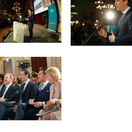
aper Congress
European Newspaper Congress
019 nahm Bundeskanzler Sebastian Kurz (im Bild) am European Newspaper Congress te
Am 13. Mai 2019 nahm Bundeskanzler Se
aper Congress