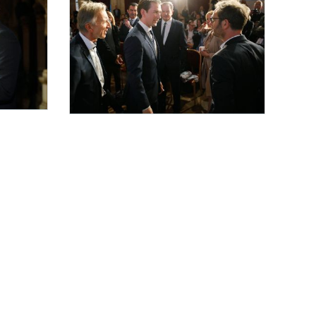
European Newspaper Congress
il.
bastian Kurz (im Bild) am European Newspaper Congress teil.
Am 13. Mai 2019 nahm Bundeskanzler Sebastian Kurz (m.l.) am Eur