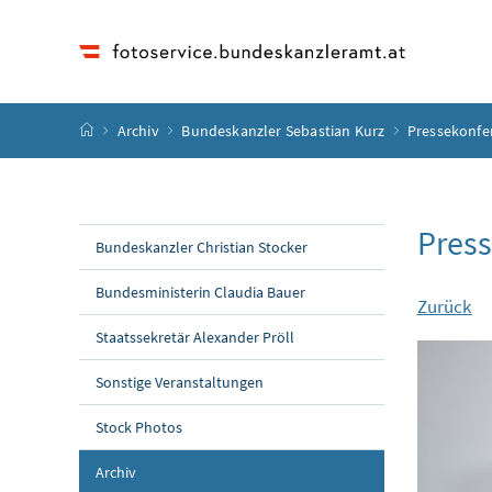
Accesskey
Accesskey
Accesskey
Accesskey
Zum Inhalt
Zum Hauptmenü
Zum Untermenü
Zur Suche
[4]
[1]
[3]
[2]
Startseite
Archiv
Bundeskanzler Sebastian Kurz
Pressekonfer
Press
Bundeskanzler Christian Stocker
Bundesministerin Claudia Bauer
Zurück
Staatssekretär Alexander Pröll
Sonstige Veranstaltungen
Stock Photos
Archiv