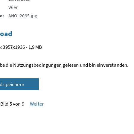
Wien
e:
ANO_2095.jpg
oad
: 3957x1936 - 1,9 MB
be die
Nutzungsbedingungen
gelesen und bin einverstanden.
ld speichern
Bild 5 von 9
Weiter