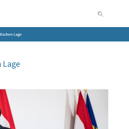
Suche einble
tischen Lage
n Lage