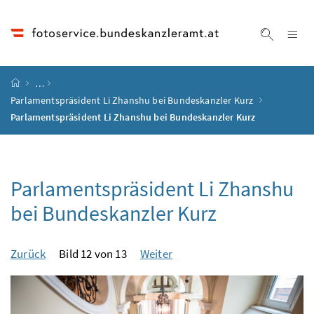
Accesskey
Accesskey
Accesskey
Accesskey
Zum Inhalt
Zum Hauptmenü
Zum Untermenü
Zur Suche
[4]
[1]
[3]
[2]
Na
Suche ei
Startseite
…
Parlamentspräsident Li Zhanshu bei Bundeskanzler Kurz
Parlamentspräsident Li Zhanshu bei Bundeskanzler Kurz
Parlamentspräsident Li Zhanshu
bei Bundeskanzler Kurz
Zurück
Bild 12 von 13
Weiter