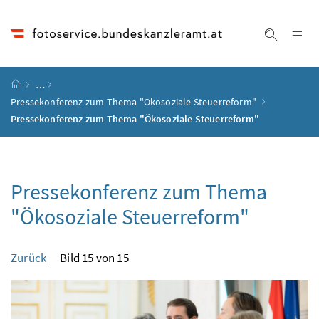
Accesskey
Accesskey
Accesskey
Accesskey
Zum Inhalt
Zum Hauptmenü
Zum Untermenü
Zur Suche
[4]
[1]
[3]
[2]
Na
Suche ei
Startseite
…
Pressekonferenz zum Thema "Ökosoziale Steuerreform"
Pressekonferenz zum Thema "Ökosoziale Steuerreform"
Pressekonferenz zum Thema
"Ökosoziale Steuerreform"
Zurück
Bild 15 von 15