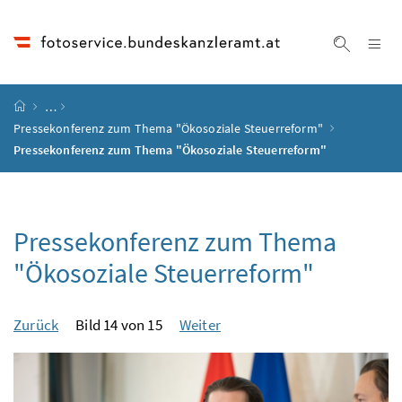
Accesskey
Accesskey
Accesskey
Accesskey
Zum Inhalt
Zum Hauptmenü
Zum Untermenü
Zur Suche
[4]
[1]
[3]
[2]
Na
Suche ei
Startseite
…
Pressekonferenz zum Thema "Ökosoziale Steuerreform"
Pressekonferenz zum Thema "Ökosoziale Steuerreform"
Pressekonferenz zum Thema
"Ökosoziale Steuerreform"
Zurück
Bild 14 von 15
Weiter