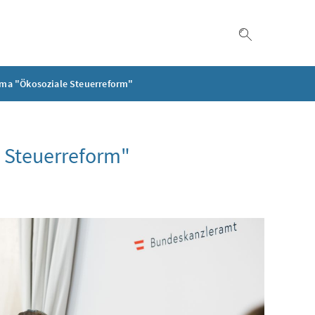
Suche einble
ma "Ökosoziale Steuerreform"
 Steuerreform"