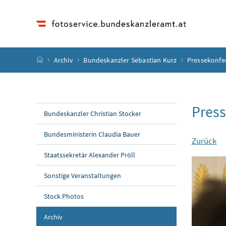
Accesskey
Accesskey
Accesskey
Accesskey
Zum Inhalt
Zum Hauptmenü
Zum Untermenü
Zur Suche
[4]
[1]
[3]
[2]
Startseite
Archiv
Bundeskanzler Sebastian Kurz
Pressekonfe
Pres
Bundeskanzler Christian Stocker
Bundesministerin Claudia Bauer
Zurück
Staatssekretär Alexander Pröll
Sonstige Veranstaltungen
Stock Photos
Archiv