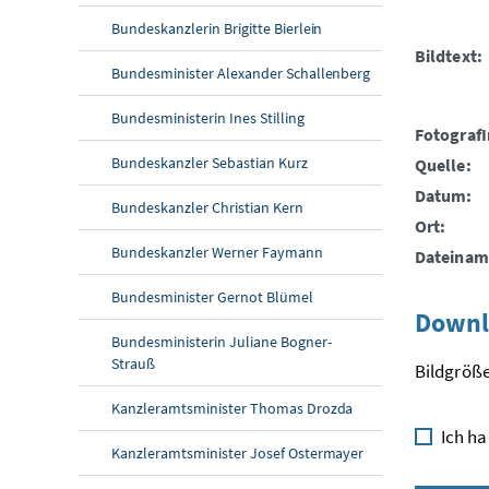
Bundeskanzlerin Brigitte Bierlein
Bildtext:
Bundesminister Alexander Schallenberg
Bundesministerin Ines Stilling
FotografI
Bundeskanzler Sebastian Kurz
Quelle:
Datum:
Bundeskanzler Christian Kern
Ort:
Bundeskanzler Werner Faymann
Dateinam
Bundesminister Gernot Blümel
Downl
Bundesministerin Juliane Bogner-
Strauß
Bildgröße
Kanzleramtsminister Thomas Drozda
Ich ha
Kanzleramtsminister Josef Ostermayer