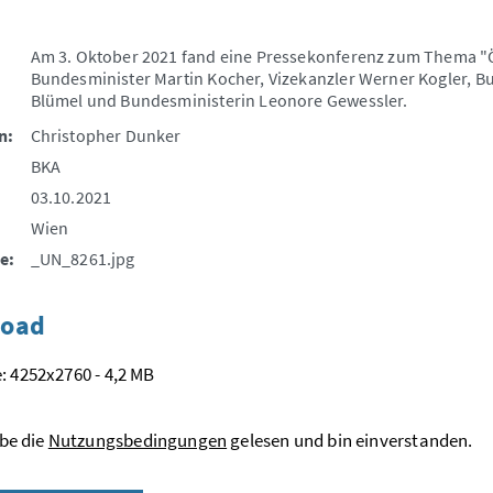
Am 3. Oktober 2021 fand eine Pressekonferenz zum Thema "Ökos
Bundesminister Martin Kocher, Vizekanzler Werner Kogler, B
Blümel und Bundesministerin Leonore Gewessler.
n:
Christopher Dunker
BKA
03.10.2021
Wien
e:
_UN_8261.jpg
oad
: 4252x2760 - 4,2 MB
be die
Nutzungsbedingungen
gelesen und bin einverstanden.