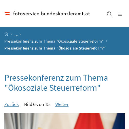
Accesskey
Accesskey
Accesskey
Accesskey
Zum Inhalt
Zum Hauptmenü
Zum Untermenü
Zur Suche
[4]
[1]
[3]
[2]
Na
Suche ei
Startseite
…
Pressekonferenz zum Thema "Ökosoziale Steuerreform"
Pressekonferenz zum Thema "Ökosoziale Steuerreform"
Pressekonferenz zum Thema
"Ökosoziale Steuerreform"
Zurück
Bild 6 von 15
Weiter