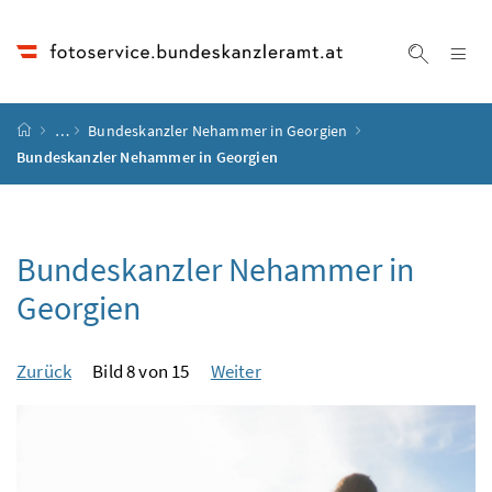
Accesskey
Accesskey
Accesskey
Accesskey
Zum Inhalt
Zum Hauptmenü
Zum Untermenü
Zur Suche
[4]
[1]
[3]
[2]
Na
Suche ei
Startseite
…
Bundeskanzler Nehammer in Georgien
Bundeskanzler Nehammer in Georgien
Bundeskanzler Nehammer in
Georgien
Zurück
Bild 8 von 15
Weiter