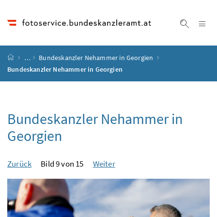
Accesskey
Accesskey
Accesskey
Accesskey
Zum Inhalt
Zum Hauptmenü
Zum Untermenü
Zur Suche
[4]
[1]
[3]
[2]
Na
Suche ei
Startseite
…
Bundeskanzler Nehammer in Georgien
Bundeskanzler Nehammer in Georgien
Bundeskanzler Nehammer in
Georgien
Zurück
Bild 9 von 15
Weiter