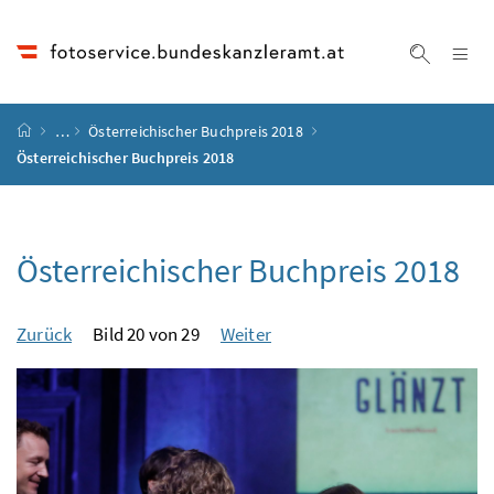
Accesskey
Accesskey
Accesskey
Accesskey
Zum Inhalt
Zum Hauptmenü
Zum Untermenü
Zur Suche
[4]
[1]
[3]
[2]
Na
Suche ei
Startseite
…
Österreichischer Buchpreis 2018
Österreichischer Buchpreis 2018
Österreichischer Buchpreis 2018
Zurück
Bild 20 von 29
Weiter