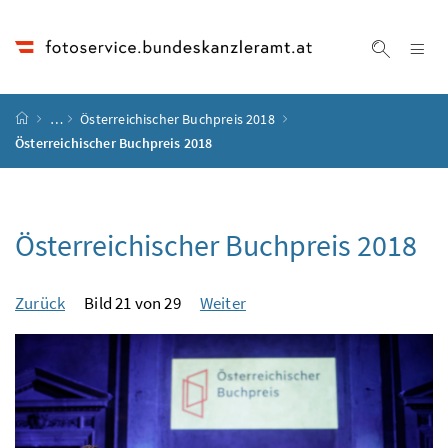
Accesskey
Accesskey
Accesskey
Accesskey
Zum Inhalt
Zum Hauptmenü
Zum Untermenü
Zur Suche
[4]
[1]
[3]
[2]
Na
Suche ei
Startseite
…
Österreichischer Buchpreis 2018
Österreichischer Buchpreis 2018
Österreichischer Buchpreis 2018
Zurück
Bild 21 von 29
Weiter