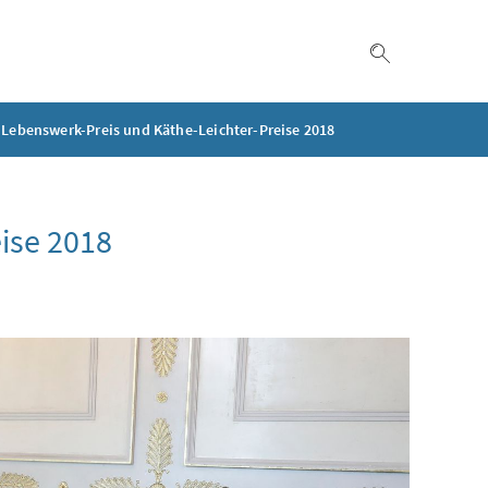
Suche einble
Lebenswerk-Preis und Käthe-Leichter-Preise 2018
ise 2018