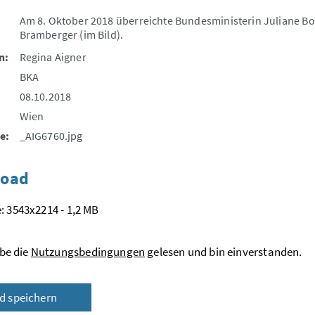
Am 8. Oktober 2018 überreichte Bundesministerin Juliane Bo
Bramberger (im Bild).
n:
Regina Aigner
BKA
08.10.2018
Wien
e:
_AIG6760.jpg
oad
: 3543x2214 - 1,2 MB
be die
Nutzungsbedingungen
gelesen und bin einverstanden.
ld speichern