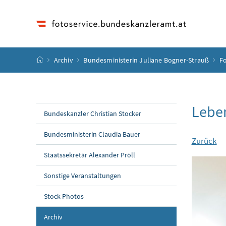
Accesskey
Accesskey
Accesskey
Accesskey
Zum Inhalt
Zum Hauptmenü
Zum Untermenü
Zur Suche
[4]
[1]
[3]
[2]
Startseite
Archiv
Bundesministerin Juliane Bogner-Strauß
Fo
Leben
Bundeskanzler Christian Stocker
Bundesministerin Claudia Bauer
Zurück
Staatssekretär Alexander Pröll
Sonstige Veranstaltungen
Stock Photos
Archiv