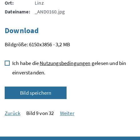
Ort:
Linz
Dateiname:
_AND0160.jpg
Download
Bildgröße: 6150x3856 - 3,2 MB
Ich habe die
Nutzungsbedingungen
gelesen und bin
einverstanden.
Bild speichern
Zurück
Bild 9 von 32
Weiter