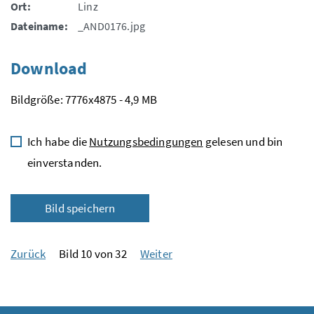
Ort:
Linz
Dateiname:
_AND0176.jpg
Download
Bildgröße: 7776x4875 - 4,9 MB
Ich habe die
Nutzungsbedingungen
gelesen und bin
einverstanden.
Bild speichern
Zurück
Bild 10 von 32
Weiter