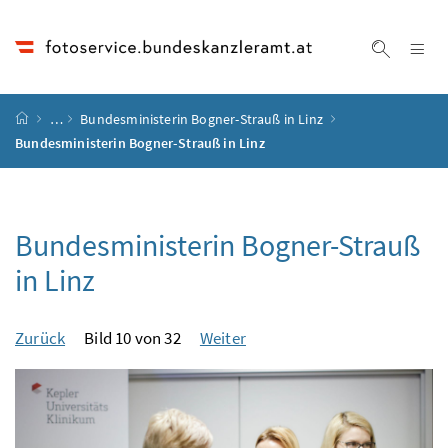
Accesskey
Accesskey
Accesskey
Accesskey
Zum Inhalt
Zum Hauptmenü
Zum Untermenü
Zur Suche
[4]
[1]
[3]
[2]
Na
Suche ei
Startseite
…
Bundesministerin Bogner-Strauß in Linz
Bundesministerin Bogner-Strauß in Linz
Bundesministerin Bogner-Strauß
in Linz
Zurück
Bild 10 von 32
Weiter