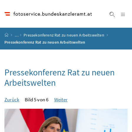
Accesskey
Accesskey
Accesskey
Accesskey
Zum Inhalt
Zum Hauptmenü
Zum Untermenü
Zur Suche
[4]
[1]
[3]
[2]
Na
Suche ei
Startseite
…
Pressekonferenz Rat zu neuen Arbeitswelten
Pressekonferenz Rat zu neuen Arbeitswelten
Pressekonferenz Rat zu neuen
Arbeitswelten
Zurück
Bild 5 von 6
Weiter