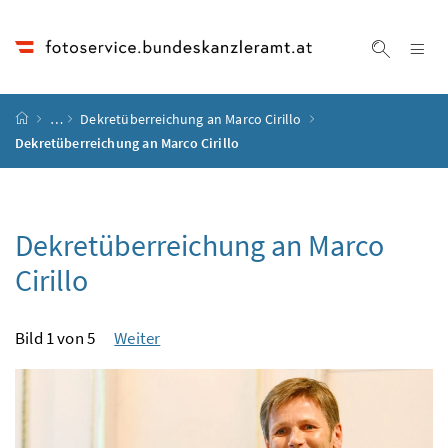
Accesskey
Accesskey
Accesskey
Accesskey
Zum Inhalt
Zum Hauptmenü
Zum Untermenü
Zur Suche
[4]
[1]
[3]
[2]
Na
Suche ei
Startseite
…
Dekretüberreichung an Marco Cirillo
Dekretüberreichung an Marco Cirillo
Dekretüberreichung an Marco
Cirillo
Bild 1 von 5
Weiter