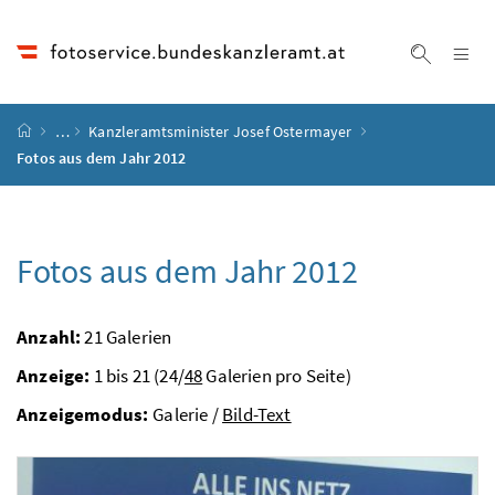
Accesskey
Accesskey
Accesskey
Accesskey
Zum Inhalt
Zum Hauptmenü
Zum Untermenü
Zur Suche
[4]
[1]
[3]
[2]
Na
Suche ei
Startseite
…
Kanzleramtsminister Josef Ostermayer
Fotos aus dem Jahr 2012
Fotos aus dem Jahr 2012
Anzahl:
21 Galerien
Anzeige:
1 bis 21 (24/
48
Galerien pro Seite)
Anzeigemodus:
Galerie /
Bild-Text