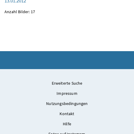
13.01.2012
Anzahl Bilder: 17
Erweiterte Suche
Impressum
Nutzungsbedingungen
Kontakt
Hilfe
Fotos auf Instagram