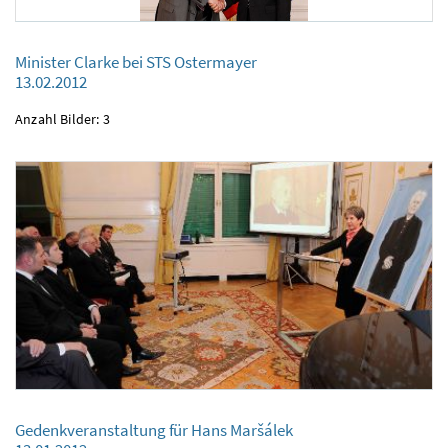
Minister Clarke bei STS Ostermayer
Minister Clarke bei STS Ostermayer
13.02.2012
13.02.2012
Anzahl Bilder: 3
Gedenkveranstaltung für Hans Maršálek
Gedenkveranstaltung für Hans Maršálek
13.01.2012