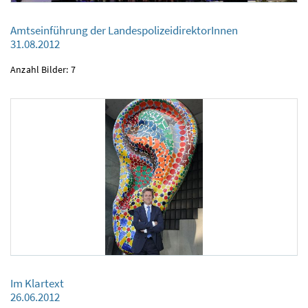
Amtseinführung der LandespolizeidirektorInnen
Amtseinführung der LandespolizeidirektorInnen
31.08.2012
31.08.2012
Anzahl Bilder: 7
Im Klartext
Im Klartext
26.06.2012
26.06.2012