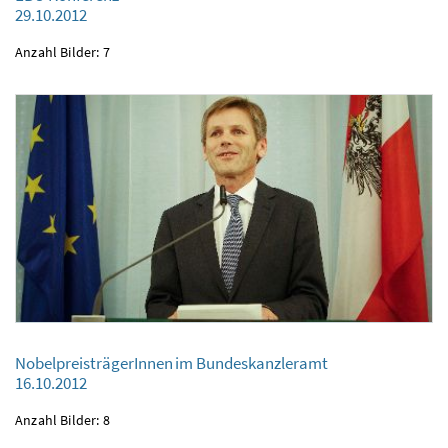
29.10.2012
EBU Konferenz
29.10.2012
Anzahl Bilder: 7
NobelpreisträgerInnen im Bundeskanzleramt
16.10.2012
NobelpreisträgerInnen im Bundeskanzleramt
16.10.2012
Anzahl Bilder: 8