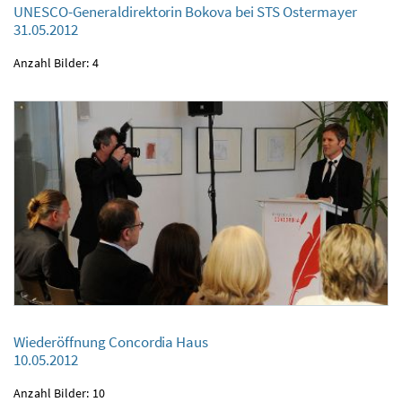
UNESCO-Generaldirektorin Bokova bei STS Ostermayer
31.05.2012
Anzahl Bilder: 4
UNESCO-Generaldirektorin Bokova bei STS Ostermayer
31.05.2012
Wiederöffnung Concordia Haus
10.05.2012
Wiederöffnung Concordia Haus
10.05.2012
Anzahl Bilder: 10