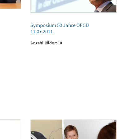
Symposium 50 Jahre OECD
Symposium 50 Jahre OECD
11.07.2011
11.07.2011
Anzahl Bilder: 10