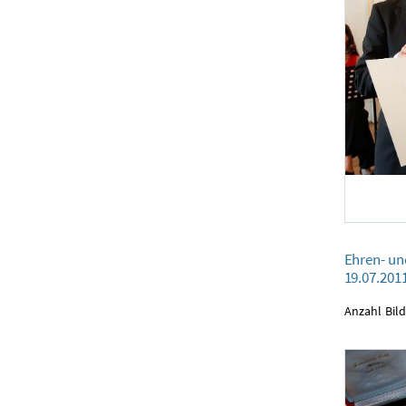
Ehren- und Verd
Ehren- un
19.07.2011
19.07.201
Anzahl Bild