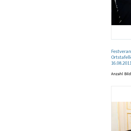
Festveranstaltu
Festveran
16.08.2011
Ortstafel
16.08.201
Anzahl Bild