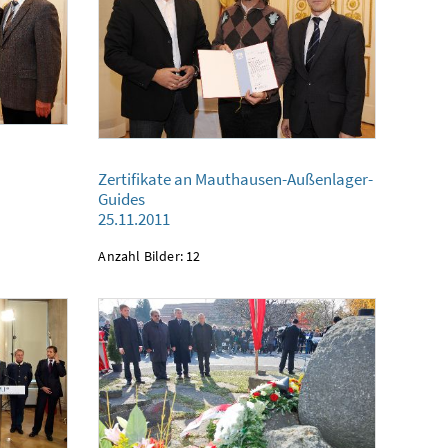
Zertifikate an Mauthausen-Außenlager-Guides
Zertifikate an Mauthausen-Außenlager-
25.11.2011
Guides
25.11.2011
Anzahl Bilder: 12