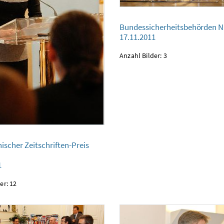
Bundessicherheitsbehörden NEU
Bundessicherheitsbehörden 
17.11.2011
17.11.2011
Anzahl Bilder: 3
 Zeitschriften-Preis 2011
ischer Zeitschriften-Preis
1
er: 12