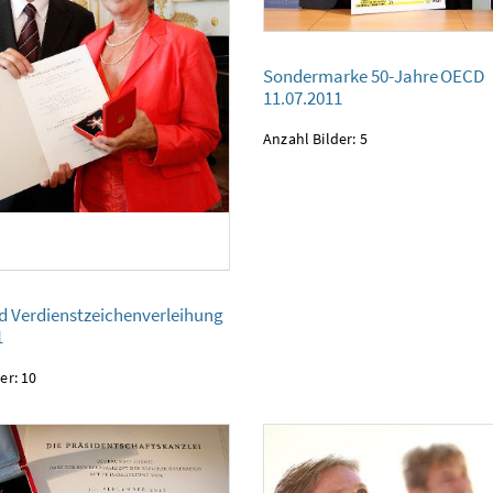
Sondermarke 50-Jahre OECD
Sondermarke 50-Jahre OECD
11.07.2011
11.07.2011
Anzahl Bilder: 5
ienstzeichenverleihung
d Verdienstzeichenverleihung
1
er: 10