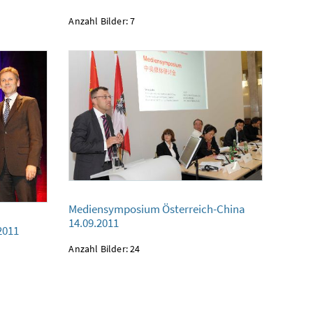
Anzahl Bilder: 7
Mediensymposium Österreich-China
Mediensymposium Österreich-China
14.09.2011
14.09.2011
2011
Anzahl Bilder: 24