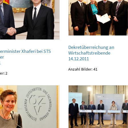
Dekretüberreichung an Wirtschaftstreibende
ster Xhaferi bei STS Ostermayer
Dekretüberreichung an
14.12.2011
erminister Xhaferi bei STS
Wirtschaftstreibende
er
14.12.2011
1
Anzahl Bilder: 41
er: 2