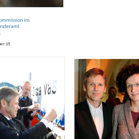
ssion im Bundeskanzleramt
kommission im
nzleramt
1
er: 15