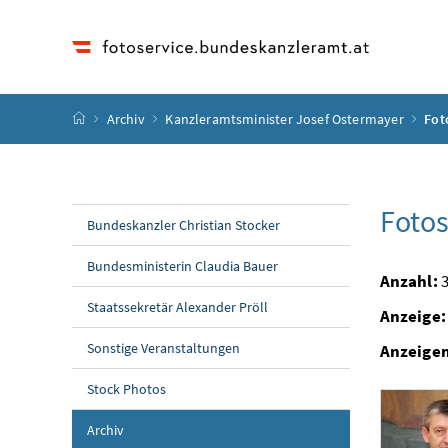
Accesskey
Accesskey
Accesskey
Accesskey
Zum Inhalt
Zum Hauptmenü
Zum Untermenü
Zur Suche
[4]
[1]
[3]
[2]
Startseite
Archiv
Kanzleramtsminister Josef Ostermayer
Fot
Fotos
Bundeskanzler Christian Stocker
Bundesministerin Claudia Bauer
Anzahl:
3
Staatssekretär Alexander Pröll
Anzeige:
Sonstige Veranstaltungen
Anzeige
Stock Photos
Archiv