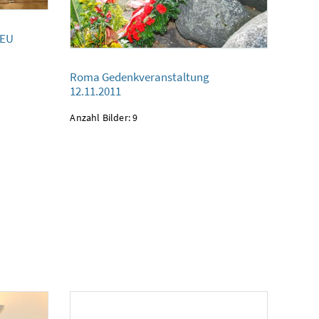
NEU
Roma Gedenkveranstaltung
Roma Gedenkveranstaltung
12.11.2011
12.11.2011
Anzahl Bilder: 9