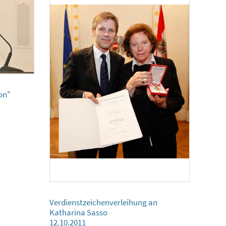
on"
Verdienstzeichenverleihung an Katharina Sasso
Verdienstzeichenverleihung an
12.10.2011
Katharina Sasso
12.10.2011