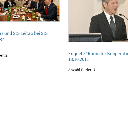
StS Leitao bei StS Ostermayer
s und StS Leitao bei StS
er
1
Enquete "Raum für Kooperation"
Enquete "Raum für Kooperati
13.10.2011
er: 2
13.10.2011
Anzahl Bilder: 7