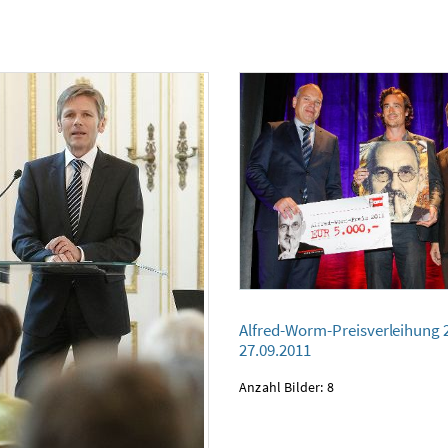
Alfred-Worm-Preisverleihung 2011
Alfred-Worm-Preisverleihung 
27.09.2011
27.09.2011
Anzahl Bilder: 8