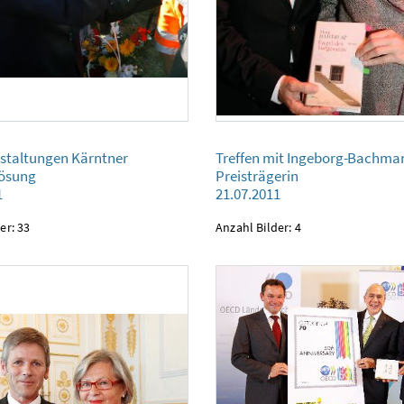
ngen Kärntner Ortstafellösung
Treffen mit Ingeborg-Bachmann-Preisträgerin
staltungen Kärntner
Treffen mit Ingeborg-Bachma
21.07.2011
lösung
Preisträgerin
1
21.07.2011
er: 33
Anzahl Bilder: 4