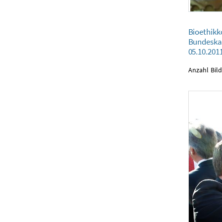
Bioethikkommi
Bioethik
05.10.2011
Bundeska
05.10.201
Anzahl Bild