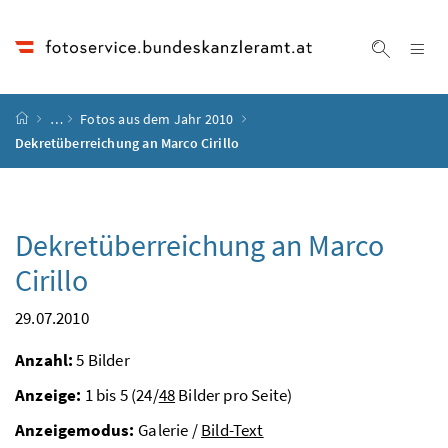
Accesskey
Accesskey
Accesskey
Accesskey
Zum Inhalt
Zum Hauptmenü
Zum Untermenü
Zur Suche
[4]
[1]
[3]
[2]
Na
Suche ei
Startseite
…
Fotos aus dem Jahr 2010
Dekretüberreichung an Marco Cirillo
Dekretüberreichung an Marco
Cirillo
29.07.2010
Anzahl:
5 Bilder
Anzeige:
1 bis 5 (24/
48
Bilder pro Seite)
Anzeigemodus:
Galerie /
Bild-Text