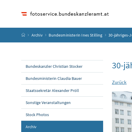
Accesskey
Accesskey
Accesskey
Accesskey
Zum Inhalt
Zum Hauptmenü
Zum Untermenü
Zur Suche
[4]
[1]
[3]
[2]
Startseite
Archiv
Bundesministerin Ines Stilling
30-jähriges-
30-jä
Bundeskanzler Christian Stocker
Bundesministerin Claudia Bauer
Zurück
Staatssekretär Alexander Pröll
Sonstige Veranstaltungen
Stock Photos
Archiv