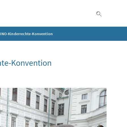
Suche einble
 UNO-Kinderrechte-Konvention
hte-Konvention