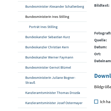
Bildtext:
Bundesminister Alexander Schallenberg
Bundesministerin Ines Stilling
Porträt Ines Stilling
FotografI
Bundeskanzler Sebastian Kurz
Quelle:
Datum:
Bundeskanzler Christian Kern
Ort:
Bundeskanzler Werner Faymann
Dateinam
Bundesminister Gernot Blümel
Downl
Bundesministerin Juliane Bogner-
Strauß
Bildgröße
Kanzleramtsminister Thomas Drozda
Ich ha
Kanzleramtsminister Josef Ostermayer