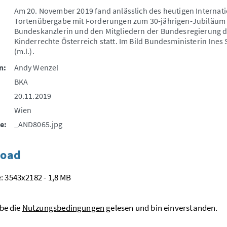
Am 20. November 2019 fand anlässlich des heutigen Internat
Tortenübergabe mit Forderungen zum 30-jährigen-Jubiläum 
Bundeskanzlerin und den Mitgliedern der Bundesregierung 
Kinderrechte Österreich statt. Im Bild Bundesministerin Ines 
(m.l.).
n:
Andy Wenzel
BKA
20.11.2019
Wien
e:
_AND8065.jpg
oad
: 3543x2182 - 1,8 MB
be die
Nutzungsbedingungen
gelesen und bin einverstanden.