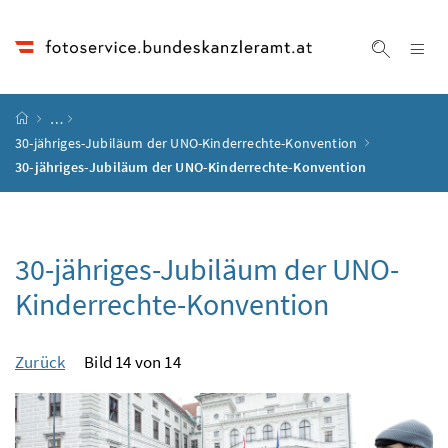
Accesskey
Accesskey
Accesskey
Accesskey
Zum Inhalt
Zum Hauptmenü
Zum Untermenü
Zur Suche
[4]
[1]
[3]
[2]
Na
Suche ei
Startseite
…
30-jähriges-Jubiläum der UNO-Kinderrechte-Konvention
30-jähriges-Jubiläum der UNO-Kinderrechte-Konvention
30-jähriges-Jubiläum der UNO-
Kinderrechte-Konvention
Zurück
Bild 14 von 14