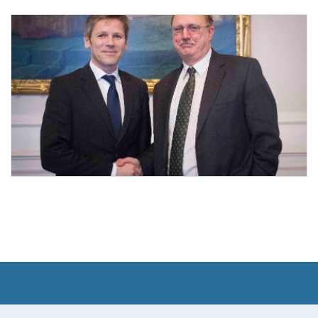
Australischer Botschafter Stuart bei StS Ostermayer
Am 4. Dezember 2012 empfing Staatssekretär Josef Ostermayer (l.) den australisch