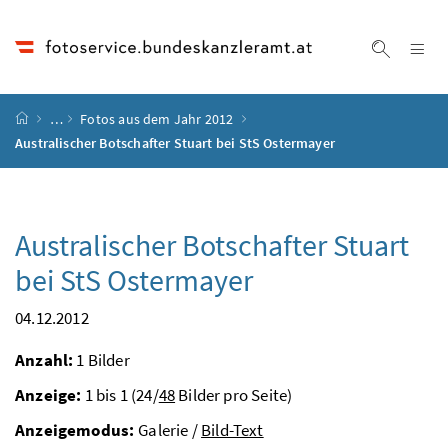
Accesskey
Accesskey
Accesskey
Accesskey
Zum Inhalt
Zum Hauptmenü
Zum Untermenü
Zur Suche
[4]
[1]
[3]
[2]
Na
Suche ei
Startseite
…
Fotos aus dem Jahr 2012
Australischer Botschafter Stuart bei StS Ostermayer
Australischer Botschafter Stuart
bei StS Ostermayer
04.12.2012
Anzahl:
1 Bilder
Anzeige:
1 bis 1 (24/
48
Bilder pro Seite)
Anzeigemodus:
Galerie /
Bild-Text