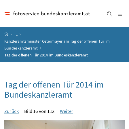
Accesskey
Accesskey
Accesskey
Accesskey
Zum Inhalt
Zum Hauptmenü
Zum Untermenü
Zur Suche
[4]
[1]
[3]
[2]
Na
Suche ei
Startseite
…
Kanzleramtsminister Ostermayer am Tag der offenen Tür im
Bundeskanzleramt
Tag der offenen Tür 2014 im Bundeskanzleramt
Tag der offenen Tür 2014 im
Bundeskanzleramt
Zurück
Bild 16 von 112
Weiter