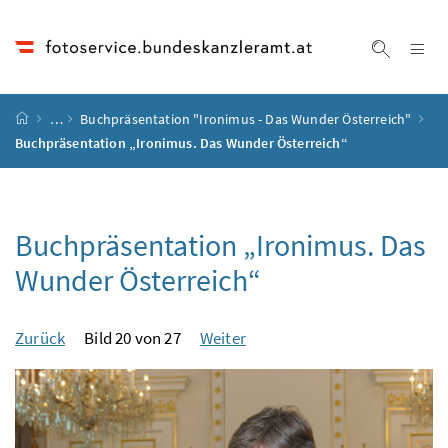
Accesskey
Accesskey
Accesskey
Accesskey
Zum Inhalt
Zum Hauptmenü
Zum Untermenü
Zur Suche
[4]
[1]
[3]
[2]
Na
Suche ei
Startseite
…
Buchpräsentation "Ironimus - Das Wunder Österreich"
Buchpräsentation „Ironimus. Das Wunder Österreich“
Buchpräsentation „Ironimus. Das
Wunder Österreich“
Zurück
Bild 20 von 27
Weiter