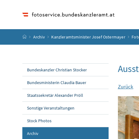
Accesskey
Accesskey
Accesskey
Accesskey
Zum Inhalt
Zum Hauptmenü
Zum Untermenü
Zur Suche
[4]
[1]
[3]
[2]
Startseite
Archiv
Kanzleramtsminister Josef Ostermayer
Fot
Ausst
Bundeskanzler Christian Stocker
Bundesministerin Claudia Bauer
Zurück
Staatssekretär Alexander Pröll
Sonstige Veranstaltungen
Stock Photos
Archiv