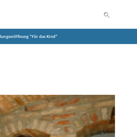
Suche einble
lungseröffnung "Für das Kind"