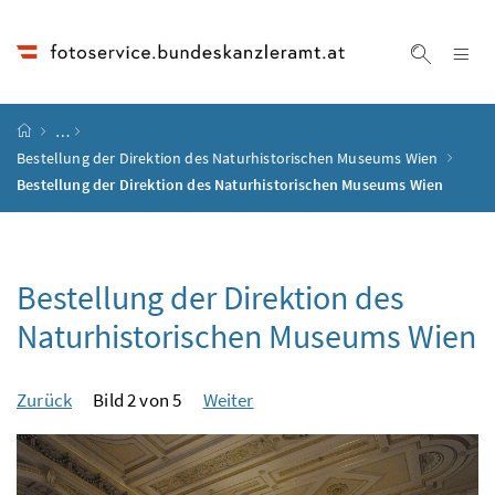
Accesskey
Accesskey
Accesskey
Accesskey
Zum Inhalt
Zum Hauptmenü
Zum Untermenü
Zur Suche
[4]
[1]
[3]
[2]
Na
Suche ei
Startseite
…
Bestellung der Direktion des Naturhistorischen Museums Wien
Bestellung der Direktion des Naturhistorischen Museums Wien
Bestellung der Direktion des
Naturhistorischen Museums Wien
Zurück
Bild 2 von 5
Weiter