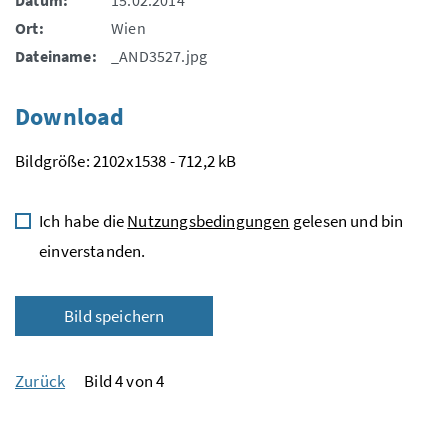
Datum:
15.02.2014
Ort:
Wien
Dateiname:
_AND3527.jpg
Download
Bildgröße: 2102x1538 - 712,2 kB
Ich habe die
Nutzungsbedingungen
gelesen und bin
einverstanden.
Bild speichern
Zurück
Bild 4 von 4